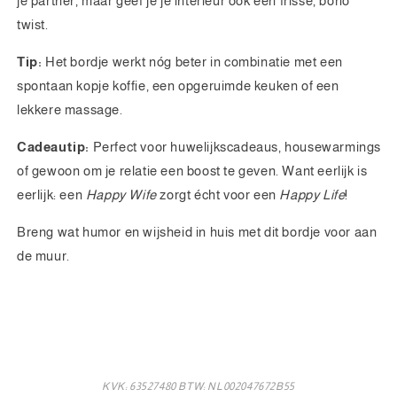
je partner, maar geef je je interieur ook een frisse, boho
twist.
Tip:
Het bordje werkt nóg beter in combinatie met een
spontaan kopje koffie, een opgeruimde keuken of een
lekkere massage.
Cadeautip:
Perfect voor huwelijkscadeaus, housewarmings
of gewoon om je relatie een boost te geven. Want eerlijk is
eerlijk: een
Happy Wife
zorgt écht voor een
Happy Life
!
Breng wat humor en wijsheid in huis met dit bordje voor aan
de muur.
KVK: 63527480 BTW: NL002047672B55