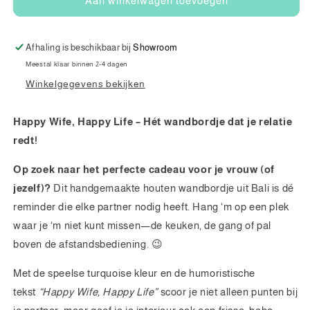
Wandbord
Wandbord
Aan winkelwagen toevoegen
Happy
Happy
wife
wife
happy
happy
Afhaling is beschikbaar bij
Showroom
life
life
Meestal klaar binnen 2-4 dagen
Winkelgegevens bekijken
Happy Wife, Happy Life – Hét wandbordje dat je relatie
redt!
Op zoek naar het perfecte cadeau voor je vrouw (of
jezelf)?
Dit handgemaakte houten wandbordje uit Bali is dé
reminder die elke partner nodig heeft. Hang ‘m op een plek
waar je ‘m niet kunt missen—de keuken, de gang of pal
boven de afstandsbediening. 😉
Met de speelse turquoise kleur en de humoristische
tekst
“Happy Wife, Happy Life”
scoor je niet alleen punten bij