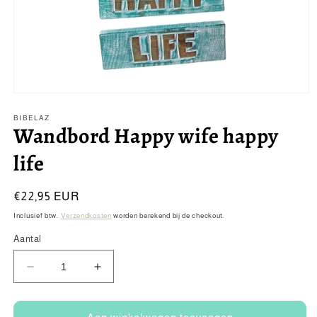
Media
1
openen
BIBELAZ
Wandbord Happy wife happy
in
modaal
life
Normale
€22,95 EUR
prijs
Inclusief btw.
Verzendkosten
worden berekend bij de checkout.
Aantal
Aantal
Aantal
verlagen
verhogen
voor
voor