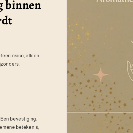
ag binnen
rdt
Geen risico, alleen
jzonders.
 Een bevestiging.
lgemene betekenis,