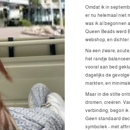
Omdat ik in septemb
er nu helemaal niet 
was ik al begonnen a
Queen Beads werd Bi
webshop, en dichter 
Na een zware, acute, 
het randje balanceer
vooral aan bed geklu
dagelijks de gevolge
markten, en minimale s
Maar in die stilte ont
dromen, creëren. Van
verbinding, begon ik
Geen standaard deck
symboliek - met affi