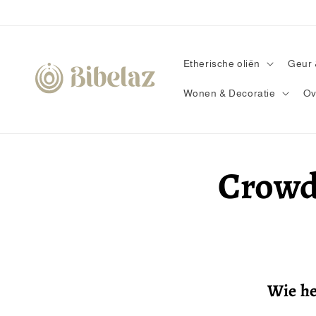
Meteen
naar de
content
Etherische oliën
Geur 
Wonen & Decoratie
Ov
Crowd
Wie he