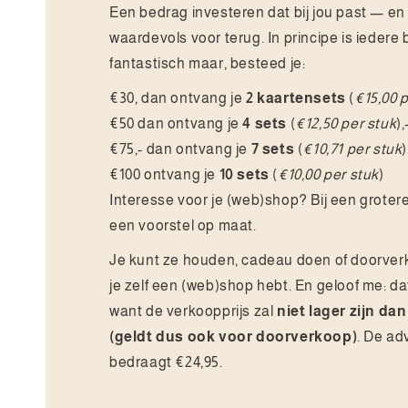
Een bedrag investeren dat bij jou past — en d
waardevols voor terug. In principe is iedere 
fantastisch maar, besteed je:
€30, dan ontvang je
2 kaartensets
(
€15,00 
€50 dan ontvang je
4 sets
(
€12,50 per stuk
),
€75,- dan ontvang je
7 sets
(
€10,71 per stuk
)
€100 ontvang je
10 sets
(
€10,00 per stuk
)
Interesse voor je (web)shop? Bij een groter
een voorstel op maat.
Je kunt ze houden, cadeau doen of doorver
je zelf een (web)shop hebt. En geloof me: da
want de verkoopprijs zal
niet lager zijn dan
(geldt dus ook voor doorverkoop)
. De ad
bedraagt €24,95.