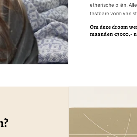
etherische oliën. A
tastbare vorm van st
Om deze droom werk
maanden €3000,- no
n?