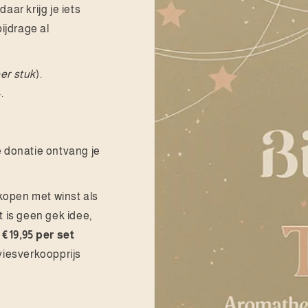
aar krijg je iets
bijdrage al
per stuk
).
-.
e donatie ontvang je
kopen met winst als
t is geen gek idee,
 €19,95 per set
viesverkoopprijs