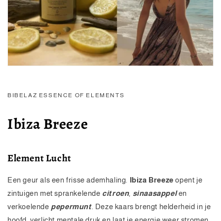
BIBELAZ ESSENCE OF ELEMENTS
Ibiza Breeze
Element Lucht
Een geur als een frisse ademhaling.
Ibiza Breeze
opent je
zintuigen met sprankelende
citroen
,
sinaasappel
en
verkoelende
pepermunt
. Deze kaars brengt helderheid in je
hoofd, verlicht mentale druk en laat je energie weer stromen.