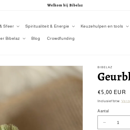
Welkom bij Bibelaz
& Sfeer
Spiritualiteit & Energie
Keuzehulpen en tools
er Bibelaz
Blog
Crowdfunding
BIBELAZ
Geurbl
Normale
€5,00 EUR
prijs
Inclusief btw.
Verz
Aantal
Aantal