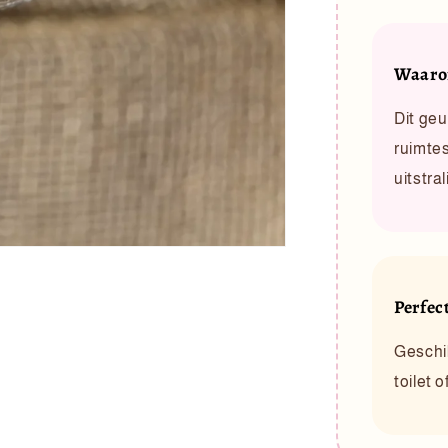
Waarom
Dit geu
ruimtes
uitstral
Perfec
Geschi
toilet 