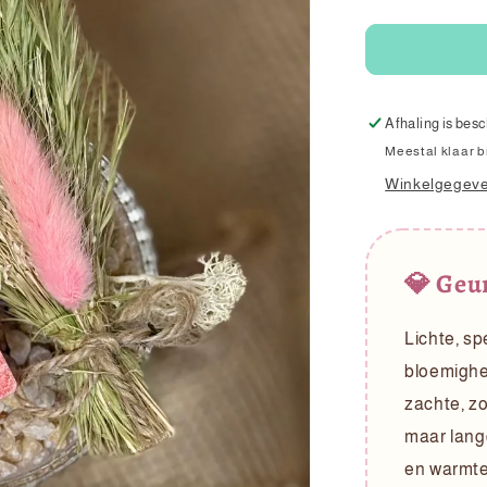
verlagen
voor
Geurblokje
Sweet
Pink
Afhaling is besc
Meestal klaar 
Winkelgegeve
💎 Geu
Lichte, s
bloemighei
zachte, zo
maar langd
en warmte 