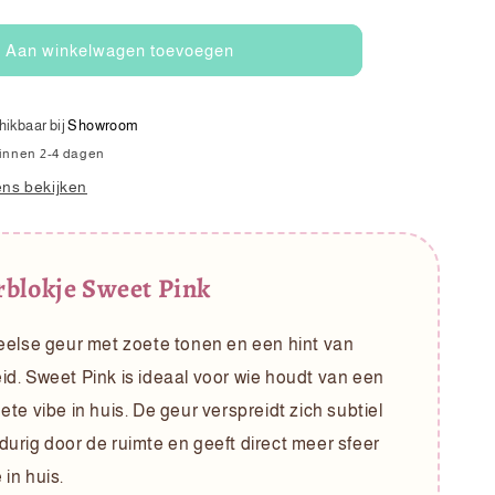
verhogen
voor
Geurblokje
Aan winkelwagen toevoegen
Sweet
Pink
hikbaar bij
Showroom
binnen 2-4 dagen
ns bekijken
rblokje Sweet Pink
peelse geur met zoete tonen en een hint van
d. Sweet Pink is ideaal voor wie houdt van een
ete vibe in huis. De geur verspreidt zich subtiel
urig door de ruimte en geeft direct meer sfeer
in huis.