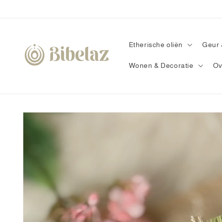
Meteen
naar de
content
Etherische oliën
Geur 
Wonen & Decoratie
Ov
Ga direct naar
productinformatie