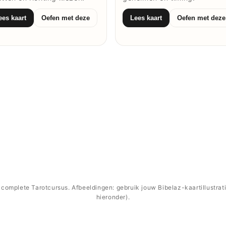
ees kaart
Oefen met deze
Lees kaart
Oefen met deze
complete Tarotcursus. Afbeeldingen: gebruik jouw Bibelaz-kaartillustrati
hieronder).