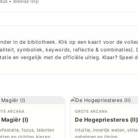
us • Bibelaz-stijl
nder in de bibliotheek. Klik op een kaart voor de voll
ualiteit, symboliek, keywords, reflectie & combinaties).
etatie en vergelijk met de officiële uitleg. Klaar? Speel
OTE ARCANA
GROTE ARCANA
 Magiër (I)
De Hogepriesteres (II
ifestatie, focus, talenten
Intuïtie, innerlijk weten, stilte
etten en richting kiezen.
geheimen en timing.