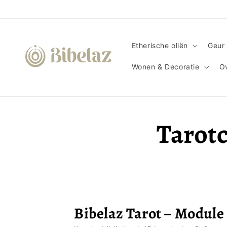
Meteen
naar de
content
Etherische oliën
Geur 
Wonen & Decoratie
Ov
Tarotc
Bibelaz Tarot – Module 