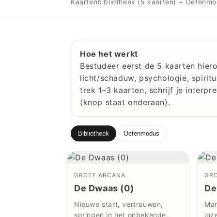
Kaartenbibliotheek (5 kaarten) + Oefenmod
Hoe het werkt
Bestudeer eerst de 5 kaarten hiero
licht/schaduw, psychologie, spirit
trek 1–3 kaarten, schrijf je interpr
(knop staat onderaan).
Bibliotheek
Oefenmodus
GROTE ARCANA
GR
De Dwaas (0)
De
Nieuwe start, vertrouwen,
Man
springen in het onbekende.
inz