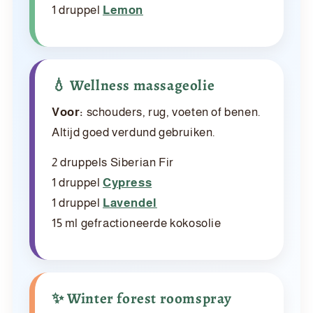
1 druppel
Lemon
💧 Wellness massageolie
Voor:
schouders, rug, voeten of benen.
Altijd goed verdund gebruiken.
2 druppels Siberian Fir
1 druppel
Cypress
1 druppel
Lavendel
15 ml gefractioneerde kokosolie
✨ Winter forest roomspray