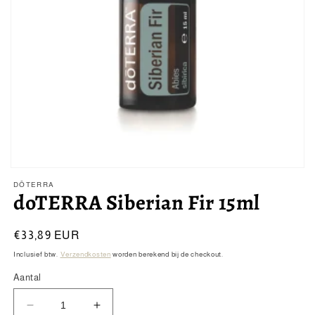
Media
1
DŌTERRA
openen
doTERRA Siberian Fir 15ml
in
modaal
Normale
€33,89 EUR
prijs
Inclusief btw.
Verzendkosten
worden berekend bij de checkout.
Aantal
Aantal
Aantal