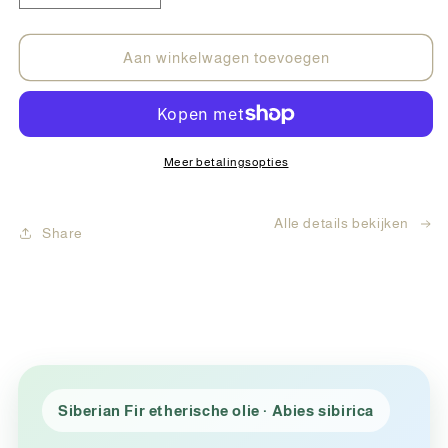
verlagen
verhogen
voor
voor
doTERRA
doTERRA
Aan winkelwagen toevoegen
Siberian
Siberian
Fir
Fir
15ml
15ml
Meer betalingsopties
Alle details bekijken
Share
Siberian Fir etherische olie · Abies sibirica