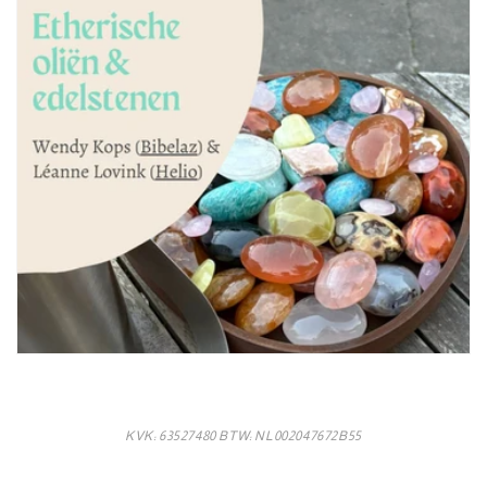
KVK: 63527480 BTW: NL002047672B55