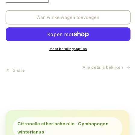
verlagen
verhogen
voor
voor
doTERRA
doTERRA
Aan winkelwagen toevoegen
Citronella
Citronella
15ml
15ml
Meer betalingsopties
Alle details bekijken
Share
Citronella etherische olie · Cymbopogon
winterianus