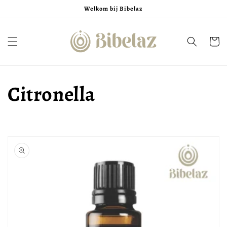
Meteen
Welkom bij Bibelaz
naar de
content
Winkelwa
Citronella