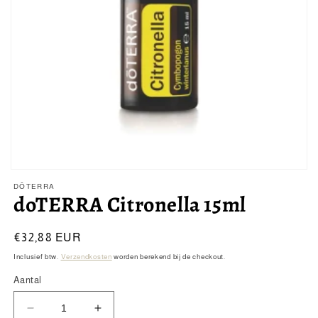
Media
1
DŌTERRA
openen
doTERRA Citronella 15ml
in
modaal
Normale
€32,88 EUR
prijs
Inclusief btw.
Verzendkosten
worden berekend bij de checkout.
Aantal
Aantal
Aantal