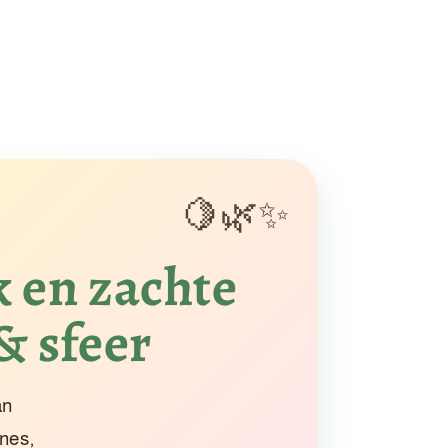
k en zachte
& sfeer
an
ines,