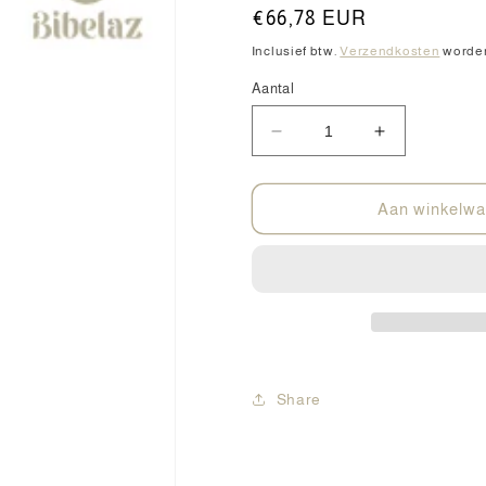
Normale
€66,78 EUR
prijs
Inclusief btw.
Verzendkosten
worden
Aantal
Aantal
Aantal
verlagen
verhogen
voor
voor
doTERRA
doTERRA
Aan winkelwa
Bergamot
Bergamot
15ml
15ml
Share