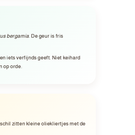
rus bergamia
. De geur is fris
n iets verfijnds geeft. Niet keihard
n op orde.
hil zitten kleine oliekliertjes met de