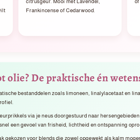
citrusgeur. Mooi met Lavendel,
of
ilt
Frankincense of Cedarwood.
 olie? De praktische én wetens
tische bestanddelen zoals limoneen, linalylacetaat en lina
ofiel.
urprikkels via je neus doorgestuurd naar hersengebieden d
nel een gevoel van frisheid, lichtheid en ontspanning opr
k gekozen voor blends die zowel opgewekt als kalm mogen