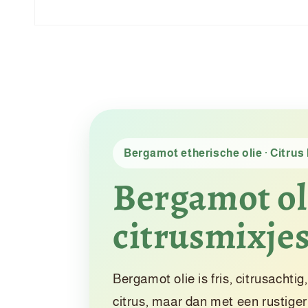
Media
1
openen
in
modaal
Bergamot etherische olie · Citru
Bergamot oli
citrusmixjes
Bergamot olie is fris, citrusachti
citrus, maar dan met een rustiger,