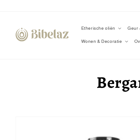
Meteen
naar de
content
Etherische oliën
Geur 
Wonen & Decoratie
Ov
Berga