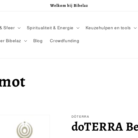
Welkom bij Bibelaz
& Sfeer
Spiritualiteit & Energie
Keuzehulpen en tools
er Bibelaz
Blog
Crowdfunding
mot
DŌTERRA
doTERRA Be