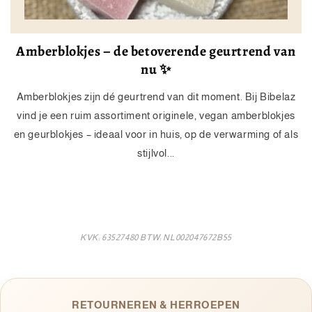
Amberblokjes – de betoverende geurtrend van
nu ✨
Amberblokjes zijn dé geurtrend van dit moment. Bij Bibelaz
vind je een ruim assortiment originele, vegan amberblokjes
en geurblokjes – ideaal voor in huis, op de verwarming of als
stijlvol...
KVK: 63527480 BTW: NL002047672B55
RETOURNEREN & HERROEPEN