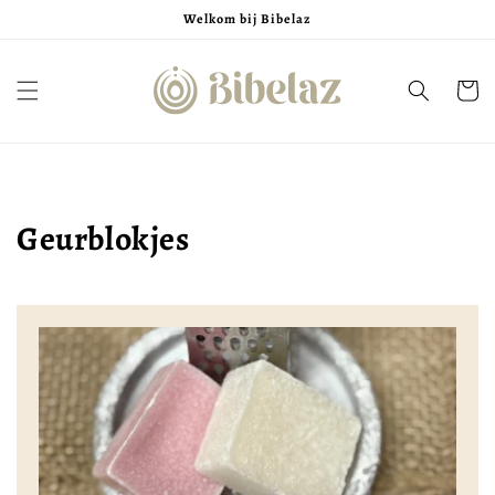
Meteen
Welkom bij Bibelaz
naar de
content
Winkelwa
Geurblokjes