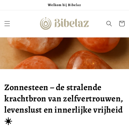
Meteen
Welkom bij Bibelaz
naar de
content
Winkelwa
Zonnesteen – de stralende
krachtbron van zelfvertrouwen,
levenslust en innerlijke vrijheid
☀️